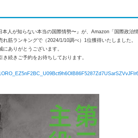
日本人が知らない本当の国際情勢〜』が、Amazon「国際政治
筋ランキングで（2024/1/10調べ）1位獲得いたしました。
誠にありがとうございます。
引き続きご予約をお待ちしております。
d=IwAR1ORO_EZ5nF2BC_U09Bct9h6OlB86F5287Zd7USarSZVvJFlr