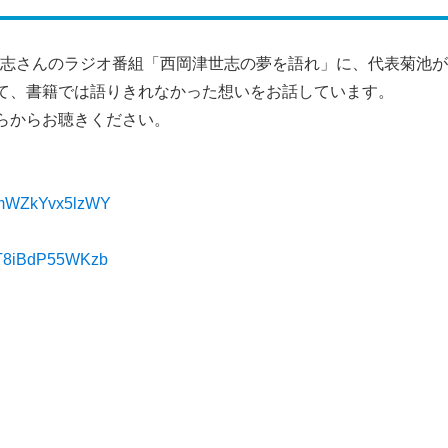
世志さんのラジオ番組「西岡津世志の夢を語れ」に、代表菊池
て、書籍では語りきれなかった想いをお話しています。
らからお聴きください。
p6mWZkYvx5lzWY
kyT8iBdP55WKzb